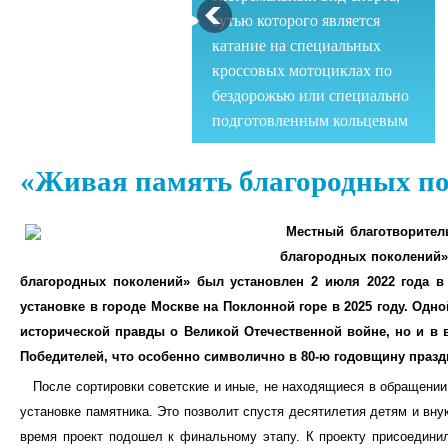
сутью которого является
катание на специальных
кроссовых мотоциклах по
бездорожью или специально
подготовленным кольцевым
трассам.
Парашютный спорт
«Живая память благородных п
Парашютный спорт
Местный благотворитель
включает в себя как действия
благородных поколений»
связанные с точным
благородных поколений» был установлен 2 июля 2022 года в 
пилотированием купола, так
установке в городе Москве на Поклонной горе в 2025 году. Одн
и различные артистические
исторической правды о Великой Отечественной войне, но и в 
виды спорта, вроде
Победителей, что особенно символично в 80-ю годовщину праз
фристайла, групповой
После сортировки советские и иные, не находящиеся в обращении м
акробатики и фрифлай.
Картинг
установке памятника. Это позволит спустя десятилетия детям и вну
время проект подошел к финальному этапу. К проекту присоедини