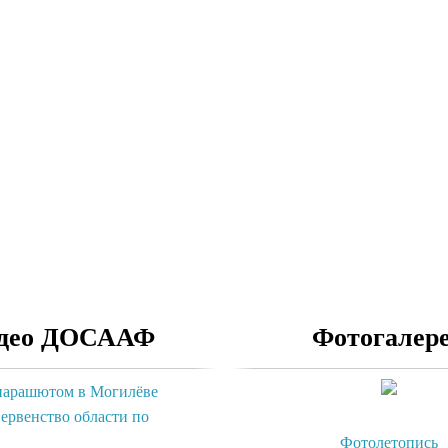
део ДОСААФ
Фотогалер
парашютом в Могилёве
ервенство области по
Фотолетопись