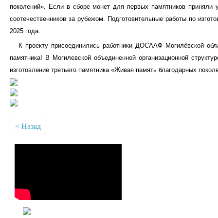
Ка́ртинг — вид спорта и
поколений». Если в сборе монет для первых памятников приняли у
развлечения, гонки
соотечественников за рубежом. Подготовительные работы по изгот
простейших гоночных
2025 года.
автомобилях без кузова,
К проекту присоединились работники ДОСААФ Могилёвской облас
скорость которых может
памятника! В Могилевской объединенной организационной структ
достигать 260км/ч.
изготовление третьего памятника «Живая память благодарных поколе
ПАТРИОТИЧЕСКОЕ
ВОСПИТАНИЕ
< Назад
ДОСААФ
МОЛОДЁЖИ -
МОЛОДЁЖЬ
РОДИНЕ!