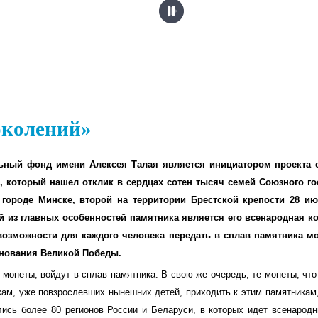
околений»
ный фонд имени Алексея Талая является инициатором проекта 
, который нашел отклик в сердцах сотен тысяч семей Союзного г
городе Минске, второй на территории Брестской крепости 28 ию
ой из главных особенностей памятника является его всенародная к
возможности для каждого человека передать в сплав памятника мо
днования Великой Победы.
онеты, войдут в сплав памятника. В свою же очередь, те монеты, что
кам, уже повзрослевших нынешних детей, приходить к этим памятникам, 
лись более 80 регионов России и Беларуси, в которых идет всенарод