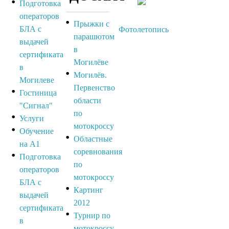
Подготовка
операторов
Прыжки с
БЛА с
Фотолетопись
парашютом
выдачей
в
сертификата
Могилёве
в
Могилёв.
Могилеве
Первенство
Гостиница
области
"Сигнал"
по
Услуги
мотокроссу
Обучение
Областные
на А1
соревнования
Подготовка
по
операторов
мотокроссу
БЛА с
Картинг
выдачей
2012
сертификата
Турнир по
в
мотокроссу