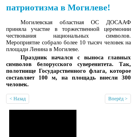
акробатики и фрифлай.
патриотизма в Могилеве!
Картинг
Могилевская областная ОС ДОСААФ
Ка́ртинг — вид спорта и
приняла участие в торжественной церемонии
развлечения, гонки
чествования национальных символов.
простейших гоночных
Мероприятие собрало более 10 тысяч человек на
автомобилях без кузова,
площади Ленина в Могилеве.
скорость которых может
Праздник начался с выноса главных
достигать 260км/ч.
символов белорусского суверенитета. Так,
полотнище Государственного флага, которое
составляет 100 м, на площадь внесли 300
ПАТРИОТИЧЕСКОЕ
человек.
ВОСПИТАНИЕ
< Назад
Вперёд >
ДОСААФ
МОЛОДЁЖИ -
МОЛОДЁЖЬ