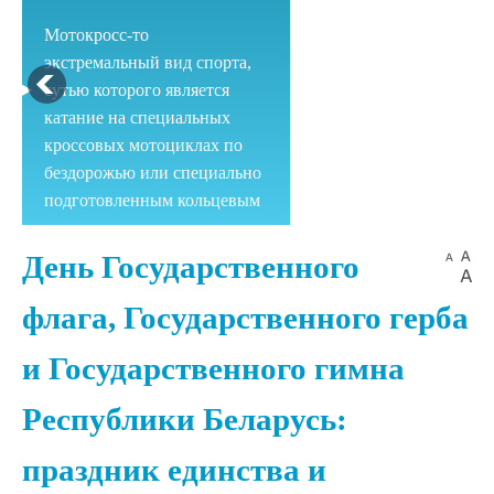
Мотокросс-то
экстремальный вид спорта,
сутью которого является
катание на специальных
кроссовых мотоциклах по
бездорожью или специально
подготовленным кольцевым
трассам.
Парашютный спорт
День Государственного
Парашютный спорт
флага, Государственного герба
включает в себя как действия
и Государственного гимна
связанные с точным
пилотированием купола, так
Республики Беларусь:
и различные артистические
виды спорта, вроде
праздник единства и
фристайла, групповой