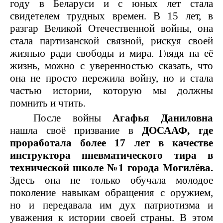
году в Беларуси и с юных лет стала
акробатики и фрифлай.
Картинг
свидетелем трудных времен. В 15 лет, в
разгар Великой Отечественной войны, она
Ка́ртинг — вид спорта и
стала партизанской связной, рискуя своей
развлечения, гонки
жизнью ради свободы и мира. Глядя на её
простейших гоночных
жизнь, можно с уверенностью сказать, что
автомобилях без кузова,
она не просто пережила войну, но и стала
скорость которых может
частью истории, которую мы должны
достигать 260км/ч.
помнить и чтить.
После войны
Агафья Даниловна
нашла своё призвание в
ДОСААФ, где
ПАТРИОТИЧЕСКОЕ
проработала более 17 лет в качестве
ВОСПИТАНИЕ
инструктора пневматического тира в
технической школе №1 города Могилёва.
ДОСААФ
Здесь она не только обучала молодое
поколение навыкам обращения с оружием,
МОЛОДЁЖИ -
но и передавала им дух патриотизма и
МОЛОДЁЖЬ
уважения к истории своей страны. В этом