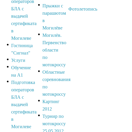
операторов
Прыжки с
БЛА с
Фотолетопись
парашютом
выдачей
в
сертификата
Могилёве
в
Могилёв.
Могилеве
Первенство
Гостиница
области
"Сигнал"
по
Услуги
мотокроссу
Обучение
Областные
на А1
соревнования
Подготовка
по
операторов
мотокроссу
БЛА с
Картинг
выдачей
2012
сертификата
Турнир по
в
мотокроссу
Могилеве
25.05.2012