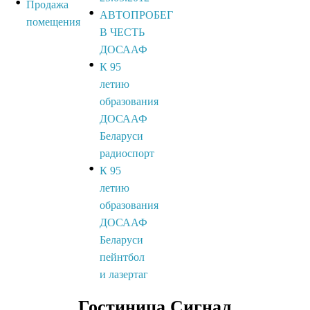
Продажа
АВТОПРОБЕГ
помещения
В ЧЕСТЬ
ДОСААФ
К 95
летию
образования
ДОСААФ
Беларуси
радиоспорт
К 95
летию
образования
ДОСААФ
Беларуси
пейнтбол
и лазертаг
Гостиница Сигнал