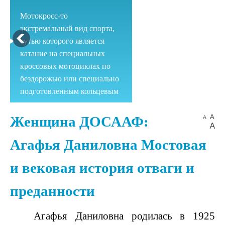
Мотокросс-то
экстремальный вид спорта,
сутью которого является
катание на специальных
кроссовых мотоциклах по
бездорожью или специально
подготовленным кольцевым
трассам.
Парашютный спорт
Женщина ДОСААФ:
Парашютный спорт
Агафья Даниловна Мостовая
включает в себя как действия
и вековая история отваги и
связанные с точным
пилотированием купола, так
преданности
и различные артистические
виды спорта, вроде
фристайла, групповой
Агафья Даниловна родилась в 1925